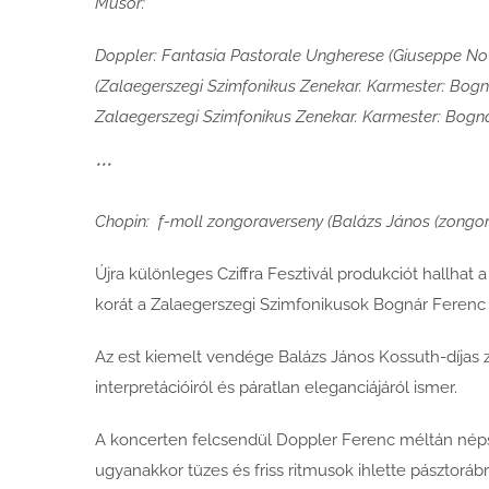
Műsor:
Doppler: Fantasia Pastorale Ungherese (Giuseppe Nov
(Zalaegerszegi Szimfonikus Zenekar. Karmester: Bogná
Zalaegerszegi Szimfonikus Zenekar. Karmester: Bogn
***
Chopin: f-moll zongoraverseny (Balázs János (zongor
Újra különleges Cziffra Fesztivál produkciót hallhat
korát a Zalaegerszegi Szimfonikusok Bognár Ferenc
Az est kiemelt vendége Balázs János Kossuth-díjas z
interpretációiról és páratlan eleganciájáról ismer.
A koncerten felcsendül Doppler Ferenc méltán néps
ugyanakkor tüzes és friss ritmusok ihlette pásztorá