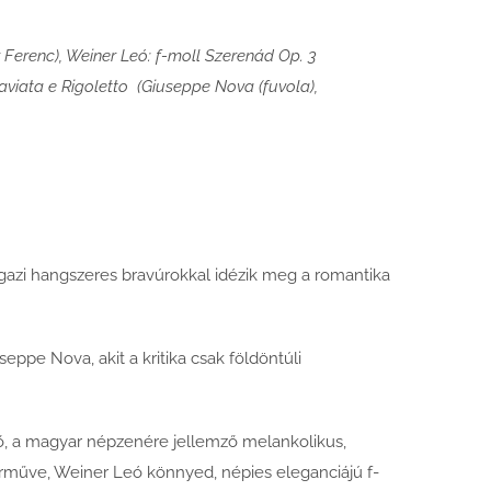
 Ferenc), Weiner Leó: f-moll Szerenád Op. 3
viata e Rigoletto (Giuseppe Nova (fuvola),
 igazi hangszeres bravúrokkal idézik meg a romantika
ppe Nova, akit a kritika csak földöntúli
ő, a magyar népzenére jellemző melankolikus,
terműve, Weiner Leó könnyed, népies eleganciájú f-