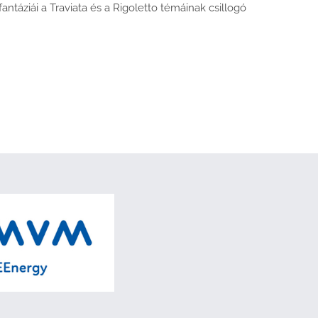
antáziái a Traviata és a Rigoletto témáinak csillogó