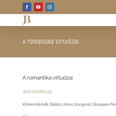
Skip
Facebook
YouTube
Instagram
to
content
A romantika virtuózai
A romantika virtuózai
JEGYVÁSÁRLÁS
Közreműködik: Balázs János (zongora), Giuseppe Nov