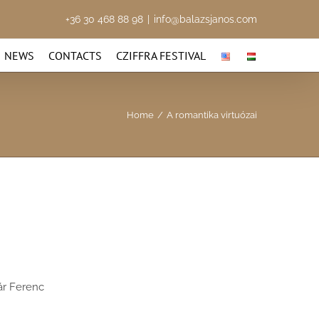
+36 30 468 88 98
|
info@balazsjanos.com
NEWS
CONTACTS
CZIFFRA FESTIVAL
Home
/
A romantika virtuózai
ár Ferenc