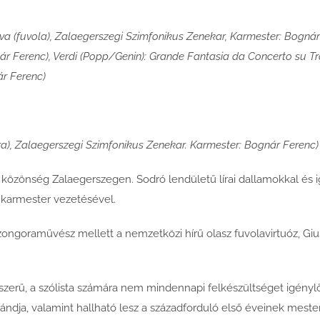
a (fuvola), Zalaegerszegi Szimfonikus Zenekar, Karmester: Bognár
r Ferenc), Verdi (Popp/Genin): Grande Fantasia da Concerto su Tra
ár Ferenc)
a), Zalaegerszegi Szimfonikus Zenekar. Karmester: Bognár Ferenc)
 a közönség Zalaegerszegen. Sodró lendületű lírai dallamokkal és
 karmester vezetésével.
ongoraművész mellett a nemzetközi hírű olasz fuvolavirtuóz, Giuse
zerű, a szólista számára nem mindennapi felkészültséget igényl
brándja, valamint hallható lesz a századforduló első éveinek mes