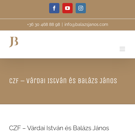
Skip
Facebook
YouTube
Instagram
to
content
+36 30 468 88 98
|
info@balazsjanos.com
CZF – Várdai István és Balázs János
CZF – Várdai István és Balázs János