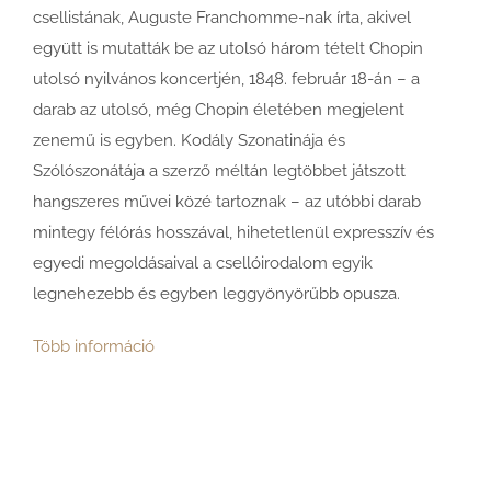
csellistának, Auguste Franchomme-nak írta, akivel
együtt is mutatták be az utolsó három tételt Chopin
utolsó nyilvános koncertjén, 1848. február 18-án – a
darab az utolsó, még Chopin életében megjelent
zenemű is egyben. Kodály Szonatinája és
Szólószonátája a szerző méltán legtöbbet játszott
hangszeres művei közé tartoznak – az utóbbi darab
mintegy félórás hosszával, hihetetlenül expresszív és
egyedi megoldásaival a csellóirodalom egyik
legnehezebb és egyben leggyönyörűbb opusza.
Több információ