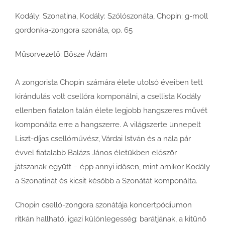
Kodály: Szonatina, Kodály: Szólószonáta, Chopin: g-moll
gordonka-zongora szonáta, op. 65
Műsorvezető: Bősze Ádám
A zongorista Chopin számára élete utolsó éveiben tett
kirándulás volt csellóra komponálni, a csellista Kodály
ellenben fiatalon talán élete legjobb hangszeres művét
komponálta erre a hangszerre. A világszerte ünnepelt
Liszt-díjas csellóművész, Várdai István és a nála pár
évvel fiatalabb Balázs János életükben először
játszanak együtt – épp annyi idősen, mint amikor Kodály
a Szonatinát és kicsit később a Szonátát komponálta.
Chopin cselló-zongora szonátája koncertpódiumon
ritkán hallható, igazi különlegesség: barátjának, a kitűnő