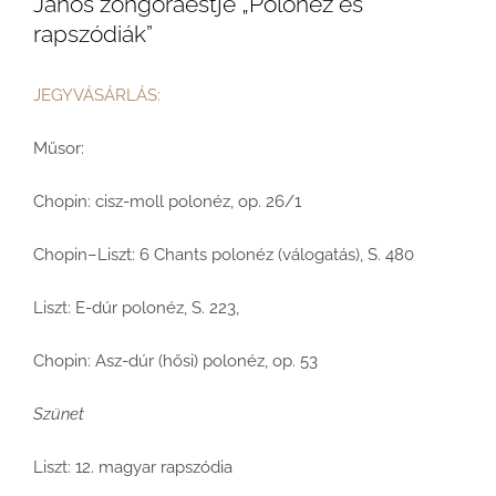
János zongoraestje „Polonéz és
rapszódiák”
JEGYVÁSÁRLÁS:
Műsor:
Chopin: cisz-moll polonéz, op. 26/1
Chopin–Liszt: 6 Chants polonéz (válogatás), S. 480
Liszt: E-dúr polonéz, S. 223,
Chopin: Asz-dúr (hősi) polonéz, op. 53
Szünet
Liszt: 12. magyar rapszódia