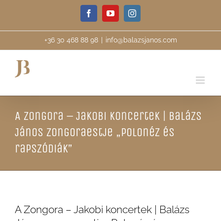
Skip
Facebook
YouTube
Instagram
to
content
+36 30 468 88 98
|
info@balazsjanos.com
A Zongora – Jakobi koncertek | Balázs
János zongoraestje „Polonéz és
rapszódiák”
A Zongora – Jakobi koncertek | Balázs