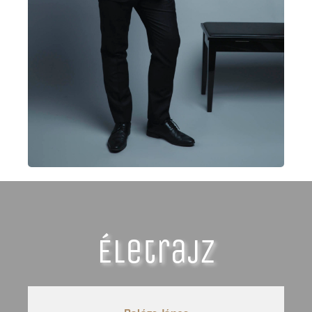
Életrajz