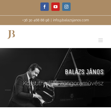
Kihagyás
Facebook
YouTube
Instagram
+36 30 468 88 98
|
info@balazsjanos.com
BALÁZS JÁNOS
Kossuth-díjas zongoraművész