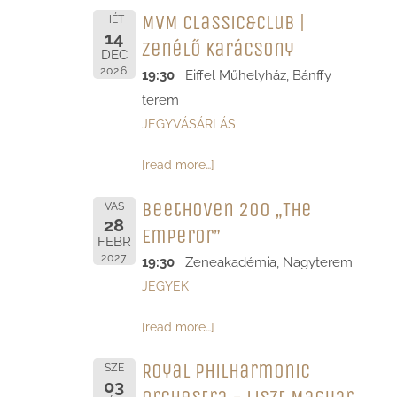
MVM Classic&Club |
HÉT
14
Zenélő Karácsony
DEC
2026
19:30
Eiffel Műhelyház, Bánffy
terem
JEGYVÁSÁRLÁS
[read more…]
Beethoven 200 „The
VAS
28
Emperor”
FEBR
2027
19:30
Zeneakadémia, Nagyterem
JEGYEK
[read more…]
Royal Philharmonic
SZE
03