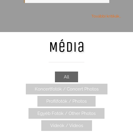
További kritikák…
Média
All
Koncertfotók / Concert Photos
Profilfotók / Photos
Egyéb Fotók / Other Photos
Videók / Videos