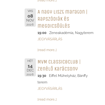
[read more…]
A nagy liszt maraton |
VAS
08
Rapszódiák és
NOV
megdicsőülés
2026
19:00
Zeneakadémia, Nagyterem
JEGYVÁSÁRLÁS
[read more…]
MVM Classic&Club |
HÉT
14
Zenélő Karácsony
DEC
2026
19:30
Eiffel Műhelyház, Bánffy
terem
JEGYVÁSÁRLÁS
[read more…]