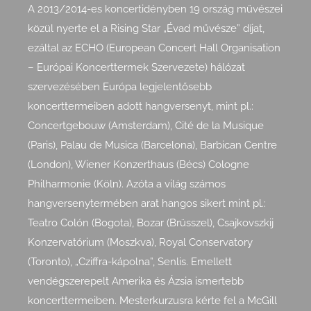
A 2013/2014-es koncertidényben 19 ország művészei
közül nyerte el a Rising Star „Évad művésze” díjat,
ezáltal az ECHO (European Concert Hall Organisation
– Európai Koncerttermek Szervezete) hálózat
szervezésében Európa legjelentősebb
koncerttermeiben adott hangversenyt, mint pl.:
Concertgebouw (Amsterdam), Cité de la Musique
(Paris), Palau de Musica (Barcelona), Barbican Centre
(London), Wiener Konzerthaus (Bécs) Cologne
Philharmonie (Köln). Azóta a világ számos
hangversenytermében arat hangos sikert mint pl.:
Teatro Colón (Bogota), Bozar (Brüsszel), Csajkovszkij
Konzervatórium (Moszkva), Royal Conservatory
(Toronto), „Cziffra-kápolna”, Senlis. Emellett
vendégszerepelt Amerika és Ázsia ismertebb
koncerttermeiben. Mesterkurzusra kérte fel a McGill