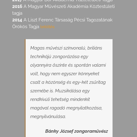
2016
A Magyar Művészeti Akadémia Köztestületi
tagja
2014
A Liszt Ferenc Társaság Pécsi Tagozatának
Örökös Tagja
letöltés
Magas művészi színvonalú, briliáns
technikájú zongorázása egy
olyannyira őszinte és spontán valami
volt, hogy nem egyszer könnyeket
csalt a közönség és egy-két zsűritag
szemébe is. Muzsikálása egy
rendkívüli tehetség mindenkit
magával ragadó megnyilatkozása,
megnyilvánulása.
Bánky József zongoraművész