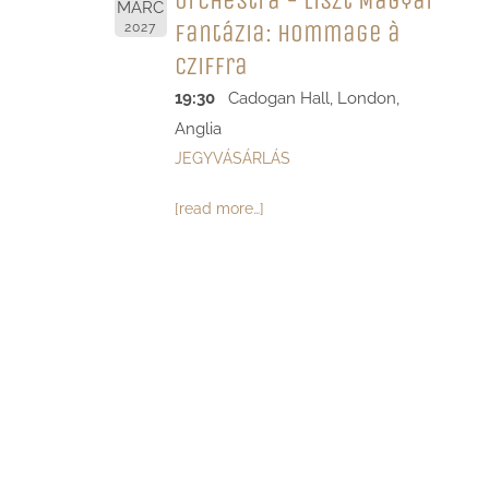
Orchestra - Liszt Magyar
MÁRC
Fantázia: Hommage à
2027
Cziffra
19:30
Cadogan Hall, London,
Anglia
JEGYVÁSÁRLÁS
[read more…]