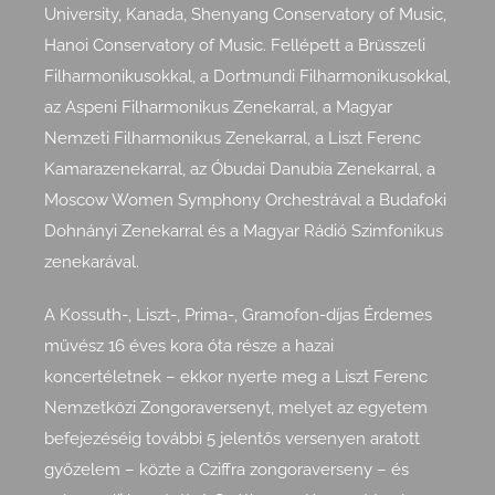
University, Kanada, Shenyang Conservatory of Music,
Hanoi Conservatory of Music. Fellépett a Brüsszeli
Filharmonikusokkal, a Dortmundi Filharmonikusokkal,
az Aspeni Filharmonikus Zenekarral, a Magyar
Nemzeti Filharmonikus Zenekarral, a Liszt Ferenc
Kamarazenekarral, az Óbudai Danubia Zenekarral, a
Moscow Women Symphony Orchestrával a Budafoki
Dohnányi Zenekarral és a Magyar Rádió Szimfonikus
zenekarával.
A Kossuth-, Liszt-, Prima-, Gramofon-díjas Érdemes
művész 16 éves kora óta része a hazai
koncertéletnek – ekkor nyerte meg a Liszt Ferenc
Nemzetközi Zongoraversenyt, melyet az egyetem
befejezéséig további 5 jelentős versenyen aratott
győzelem – közte a Cziffra zongoraverseny – és