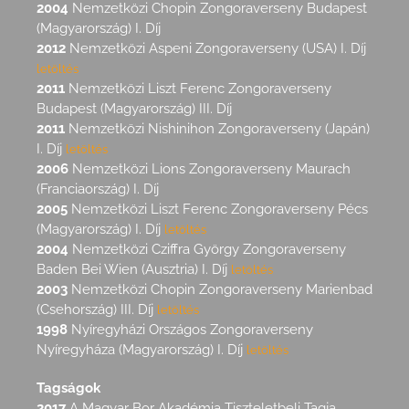
2004
Nemzetközi Chopin Zongoraverseny Budapest
(Magyarország) I. Díj
2012
Nemzetközi Aspeni Zongoraverseny (USA) I. Díj
letöltés
2011
Nemzetközi Liszt Ferenc Zongoraverseny
Budapest (Magyarország) III. Díj
2011
Nemzetközi Nishinihon Zongoraverseny (Japán)
I. Díj
letöltés
2006
Nemzetközi Lions Zongoraverseny Maurach
(Franciaország) I. Díj
2005
Nemzetközi Liszt Ferenc Zongoraverseny Pécs
(Magyarország) I. Díj
letöltés
2004
Nemzetközi Cziffra György Zongoraverseny
Baden Bei Wien (Ausztria) I. Díj
letöltés
2003
Nemzetközi Chopin Zongoraverseny Marienbad
(Csehország) III. Díj
letöltés
1998
Nyíregyházi Országos Zongoraverseny
Nyíregyháza (Magyarország) I. Díj
letöltés
Tagságok
2017
A Magyar Bor Akadémia Tiszteletbeli Tagja