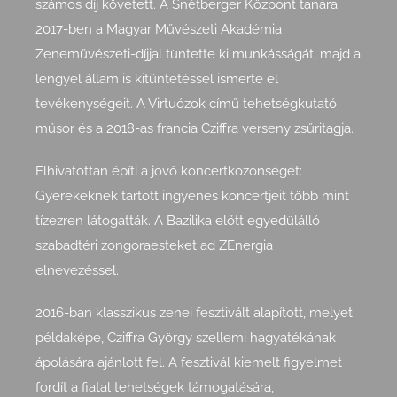
számos díj követett. A Snétberger Központ tanára.
2017-ben a Magyar Művészeti Akadémia
Zeneművészeti-díjjal tüntette ki munkásságát, majd a
lengyel állam is kitüntetéssel ismerte el
tevékenység
eit. A Virtuózok című te
hetségkutató
műsor és a 2018-as francia Cziffra verseny zsűritagja.
Elhivatottan építi a jövő koncertközönségét:
Gyerekeknek tartott ingyenes koncertjeit több mint
tízezren látogatták. A Bazilika előtt egyedülálló
szabadtéri zongoraesteket ad ZEnergia
elnevezéssel.
2016-ban klasszikus zenei fesztivált alapított, melyet
példaképe, Cziffra György szellemi hagyatékának
ápolására ajánlott fel. A fesztivál kiemelt figyelmet
fordít a fiatal tehetségek támogatására,