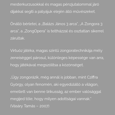
mesterkurzusokkal és magas pénzjutalommal járó
díjakkal segíti a pályájuk elején álló művészeket.
Önálló bérletei, a „Balázs János 3 arca”, „A Zongora 3
arca”, a „ZongOpera” is teltházzal és osztatlan sikerrel
zárultak.
Virtuóz játéka, magas szintű zongoratechnikája mély
zeneiséggel párosul, különleges képessége van arra,
hogy játékával megszólítsa a közönséget.
„Úgy zongorázik, még annál is jobban, mint Cziffra
György, olyan fenomén, aki egyedülálló a világon,
emellett van benne lírikusság, az ember valósággal
megijed tőle, hogy milyen adottságai vannak.”
(Vásáry Tamás – 2007)