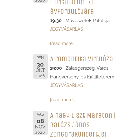
forradalom 70.
2026
évfordulójára
19:30
Művészetek Palotája
JEGYVÁSÁRLÁS
[read more…]
A romantika virtuózai
PÉN
30
19:00
Zalaegerszeg, Városi
OKT
2026
Hangverseny-és Kiállítóterem
JEGYVÁSÁRLÁS
[read more…]
A nagy Liszt Maraton |
VAS
08
Balázs János
NOV
zongorakoncertjei
2026