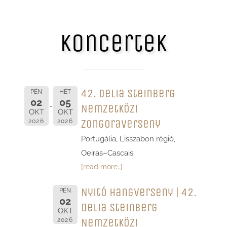
Koncertek
42. Delia Steinberg
PÉN
HÉT
02
05
Nemzetközi
OKT
OKT
Zongoraverseny
2026
2026
Portugália, Lisszabon régió,
Oeiras–Cascais
[read more…]
Nyitó hangverseny | 42.
PÉN
02
Delia Steinberg
OKT
Nemzetközi
2026