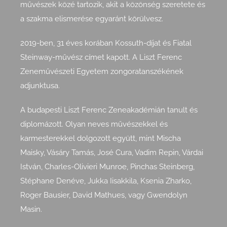
művészek közé tartozik, akit a közönség szeretete és
a szakma elismerése egyaránt körülvesz.
2019-ben, 31 éves korában Kossuth-díjat és Fiatal
Steinway-művész címet kapott. A Liszt Ferenc
Zeneművészeti Egyetem zongoratanszékének
adjunktusa.
A budapesti Liszt Ferenc Zeneakadémián tanult és
diplomázott. Olyan neves művészekkel és
karmesterekkel dolgozott együtt, mint Mischa
Maisky, Vásáry Tamás, José Cura, Vadim Repin, Várdai
István, Charles-Olivieri Munroe, Pinchas Steinberg,
Stéphane Denéve, Jukka Iisakkila, Ksenia Zharko,
Roger Bausier, David Mathues, vagy Gwendolyn
Masin.