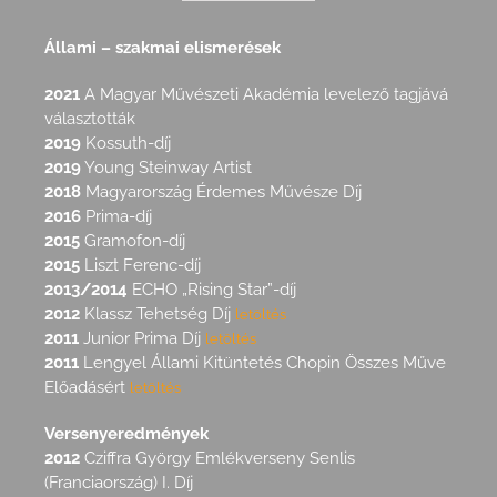
Állami – szakmai elismerések
2021
A Magyar Művészeti Akadémia levelező tagjává
választották
2019
Kossuth-díj
2019
Young Steinway Artist
2018
Magyarország Érdemes Művésze Díj
2016
Prima-díj
2015
Gramofon-díj
2015
Liszt Ferenc-díj
2013/2014
ECHO „Rising Star”-díj
2012
Klassz Tehetség Díj
letöltés
2011
Junior Prima Díj
letöltés
2011
Lengyel Állami Kitüntetés Chopin Összes Műve
Előadásért
letöltés
Versenyeredmények
2012
Cziffra György Emlékverseny Senlis
(Franciaország) I. Díj