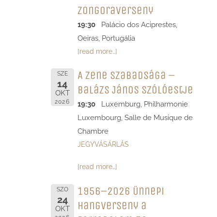
Zongoraverseny
19:30
Palácio dos Aciprestes,
Oeiras, Portugália
[read more…]
A zene szabadsága –
SZE
14
Balázs János szólóestje
OKT
2026
19:30
Luxemburg, Philharmonie
Luxembourg, Salle de Musique de
Chambre
JEGYVÁSÁRLÁS
[read more…]
1956–2026 Ünnepi
SZO
24
hangverseny a
OKT