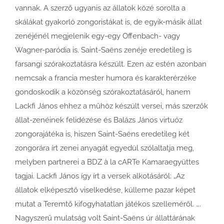
vannak. A szerző ugyanis az állatok közé sorolta a
skálákat gyakorló zongoristákat is, de egyik-másik állat
zenéjénél megjelenik egy-egy Offenbach- vagy
Wagner-paródia is. Saint-Saëns zenéje eredetileg is
farsangi szórakoztatásra készült. Ezen az estén azonban
nemcsak a francia mester humora és karakterérzéke
gondoskodik a közönség szórakoztatásáról, hanem
Lackfi János ehhez a műhöz készült versei, más szerzők
állat-zenéinek felidézése és Balázs János virtuóz
zongorajátéka is, hiszen Saint-Saëns eredetileg két
zongorára írt zenei anyagát egyedül szólaltatja meg,
melyben partnerei a BDZ à la cARTe Kamaraegyüttes
tagjai. Lackfi János így írt a versek alkotásáról: „Az
állatok elképesztő viselkedése, külleme pazar képet
mutat a Teremtő kifogyhatatlan játékos szelleméről. ….
Nagyszerű mulatság volt Saint-Saëns úr állattárának