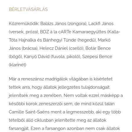
BÉRLETVÁSÁRLÁS
Közreműködik: Balázs János (zongora), Lackfi János
(versek, próza), BDZ à la cARTe Kamaraegyüttes (Kalla-
Tóta Hajnalka és Bánhegyi Tünde (hegedű), Markó
János (brácsa), Helecz Dániel (cselló), Botár Bence
(bőgő), Kanyó Dávid (fuvola, pikoló), Szepesi Bence
(klarinét)
Már a reneszánsz madrigálok világában is kísérletet
tettek arra, hogy állatok jellegzetes tulajdonságait
jelenítsék meg a zenében. Nem voltak ezzel másképp a
későbbi korok zeneszerzői sem, de mind közül talán
Camille Saint-Saëns ment a legmesszebb, aki egy több
tételből álló ciklusban jelenítette meg az állatok
farsangját. Ezen a farsangon azonban nem csak állatok