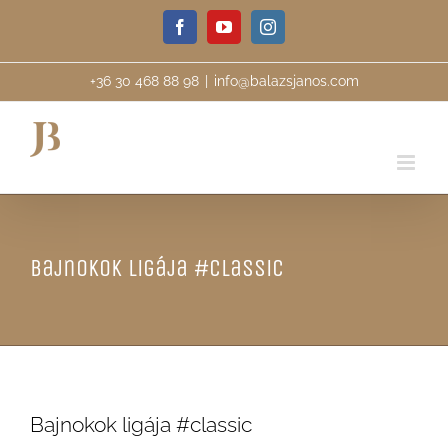
Skip
Facebook
YouTube
Instagram
to
content
+36 30 468 88 98
|
info@balazsjanos.com
Bajnokok ligája #classic
Bajnokok ligája #classic