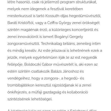
létre hasonló, csak rá jellemző program strukturákat,
melyek nem idegenek a fesztivál keretében
mesterkurzust is tartó Kossuth-díjas hegedűművésztől,
Baráti Kristóftól, vagy a Cziffra György zenei örökségét
szintén magáénak érző, a különleges koncertjeiről és
zenei innovációról is ismert Bogányi Gergely
zongoraművésztől. Technikailag briliáns, zeneileg intim
és mindig kreatív. Az este jelszavai is lehetnének ezek a
jelzők, melyek egyértelműen írják le az est negyedik
fellépője, Boldoczki Gábor művészetét is, aki ezen az
estén szintén csatlakozik Balázs Jánoshoz és
vendégeihez, hogy a zongora-, a hegedű- és
trombitajátékon keresztül rajzolódjanak ki a zenei
önkifejezés, a műfaji gazdagság és kollaboráció
szintézisének lehetőségei.
A közönség kalauza ezen az estén a Széchenyi-díjas