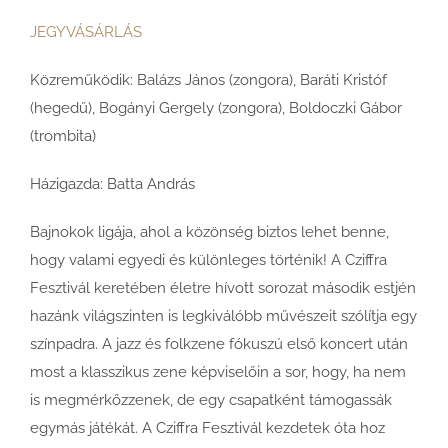
JEGYVÁSÁRLÁS
Közreműködik: Balázs János (zongora), Baráti Kristóf
(hegedű), Bogányi Gergely (zongora), Boldoczki Gábor
(trombita)
Házigazda: Batta András
Bajnokok ligája, ahol a közönség biztos lehet benne,
hogy valami egyedi és különleges történik! A Cziffra
Fesztivál keretében életre hívott sorozat második estjén
hazánk világszinten is legkiválóbb művészeit szólítja egy
színpadra. A jazz és folkzene fókuszú első koncert után
most a klasszikus zene képviselőin a sor, hogy, ha nem
is megmérkőzzenek, de egy csapatként támogassák
egymás játékát. A Cziffra Fesztivál kezdetek óta hoz