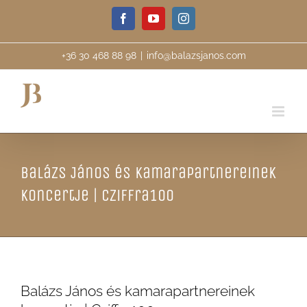
Skip
Facebook
YouTube
Instagram
to
content
+36 30 468 88 98
|
info@balazsjanos.com
Balázs János és kamarapartnereinek
koncertje | Cziffra100
Balázs János és kamarapartnereinek