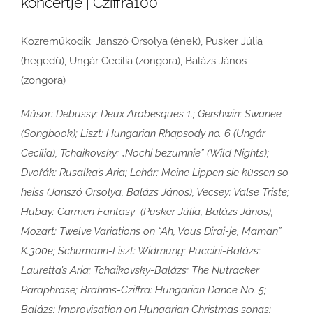
koncertje | Cziffra100
Közreműködik: Janszó Orsolya (ének), Pusker Júlia
(hegedű), Ungár Cecília (zongora), Balázs János
(zongora)
Műsor: Debussy: Deux Arabesques 1.; Gershwin: Swanee
(Songbook); Liszt: Hungarian Rhapsody no. 6 (Ungár
Cecília), Tchaikovsky: „Nochi bezumnie” (Wild Nights);
Dvořák: Rusalka’s Aria; Lehár: Meine Lippen sie küssen so
heiss (Janszó Orsolya, Balázs János), Vecsey: Valse Triste;
Hubay: Carmen Fantasy (Pusker Júlia, Balázs János),
Mozart: Twelve Variations on “Ah, Vous Dirai-je, Maman”
K.300e; Schumann-Liszt: Widmung; Puccini-Balázs:
Lauretta’s Aria; Tchaikovsky-Balázs: The Nutracker
Paraphrase; Brahms-Cziffra: Hungarian Dance No. 5;
Balázs: Improvisation on Hungarian Christmas songs;