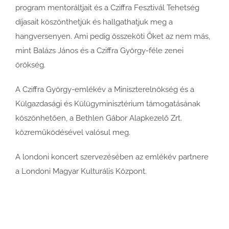
program mentoráltjait és a Cziffra Fesztivál Tehetség
díjasait köszönthetjük és hallgathatjuk meg a
hangversenyen. Ami pedig összeköti Őket az nem más,
mint Balázs János és a Cziffra György-féle zenei
örökség.
A Cziffra György-emlékév a Miniszterelnökség és a
Külgazdasági és Külügyminisztérium támogatásának
köszönhetően, a Bethlen Gábor Alapkezelő Zrt.
közreműködésével valósul meg.
A londoni koncert szervezésében az emlékév partnere
a Londoni Magyar Kulturális Központ.