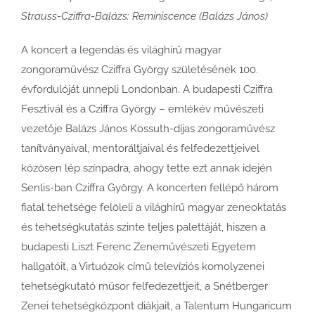
Strauss-Cziffra-Balázs: Reminiscence (Balázs János)
A koncert a legendás és világhírű magyar
zongoraművész Cziffra György születésének 100.
évfordulóját ünnepli Londonban. A budapesti Cziffra
Fesztivál és a Cziffra György – emlékév művészeti
vezetője Balázs János Kossuth-díjas zongoraművész
tanítványaival, mentoráltjaival és felfedezettjeivel
közösen lép színpadra, ahogy tette ezt annak idején
Senlis-ban Cziffra György. A koncerten fellépő három
fiatal tehetsége felöleli a világhírű magyar zeneoktatás
és tehetségkutatás szinte teljes palettáját, hiszen a
budapesti Liszt Ferenc Zeneművészeti Egyetem
hallgatóit, a Virtuózok című televíziós komolyzenei
tehetségkutató műsor felfedezettjeit, a Snétberger
Zenei tehetségközpont diákjait, a Talentum Hungaricum