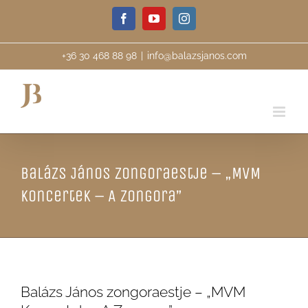
Skip
Facebook
YouTube
Instagram
to
content
+36 30 468 88 98
|
info@balazsjanos.com
Balázs János zongoraestje – „MVM
Koncertek – A Zongora”
Balázs János zongoraestje – „MVM