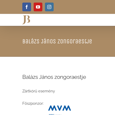
Skip
Facebook
YouTube
Instagram
to
content
Balázs János zongoraestje
Balázs János zongoraestje
Zártkörű esemény
Főszponzor: