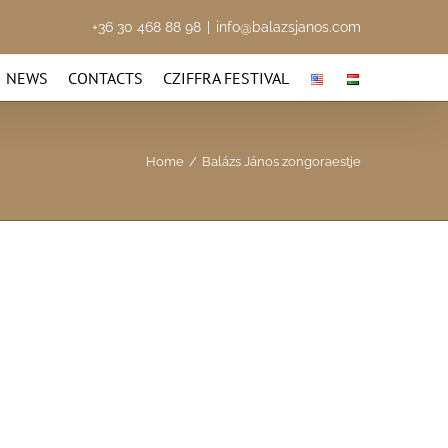
+36 30 468 88 98
|
info@balazsjanos.com
NEWS
CONTACTS
CZIFFRA FESTIVAL
Home
/
Balázs János zongoraestje