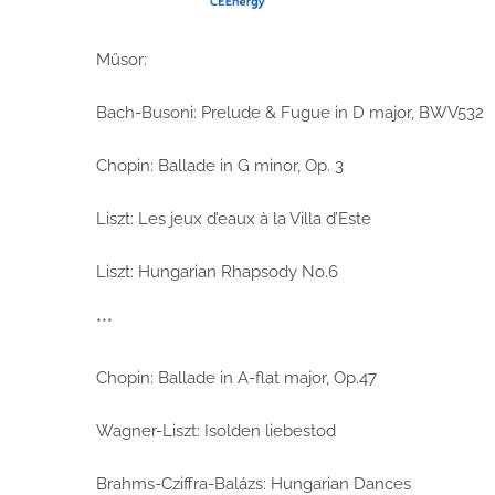
Műsor:
Bach-Busoni: Prelude & Fugue in D major, BWV532
Chopin: Ballade in G minor, Op. 3
Liszt: Les jeux d’eaux à la Villa d’Este
Liszt: Hungarian Rhapsody No.6
***
Chopin: Ballade in A-flat major, Op.47
Wagner-Liszt: Isolden liebestod
Brahms-Cziffra-Balázs: Hungarian Dances