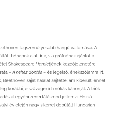
n Beethoven legszemélyesebb hangú vallomásai. A
tt hónapok alatt írta, s a grófnénak ajánlotta
útétel Shakespeare
Hamlet
jének kezdőjelenetére
irata
– A nehéz döntés
– és legelső, énekszólamra írt,
 Beethoven saját halálát sejtette, ám kiderült, ennél
leg korábbi, e szövegre írt mókás kánonját. A triók
dásait egyéni zenei látásmód jellemzi. Hozzá
lyi év elején nagy sikerrel debütált Hungarian