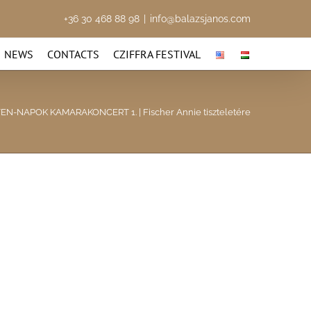
+36 30 468 88 98
|
info@balazsjanos.com
NEWS
CONTACTS
CZIFFRA FESTIVAL
N-NAPOK KAMARAKONCERT 1. | Fischer Annie tiszteletére