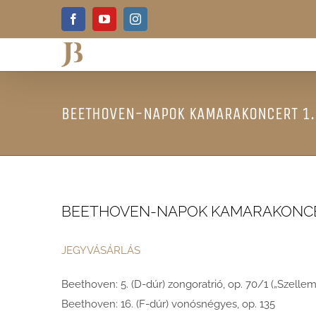
Skip
Facebook
YouTube
Instagram
to
content
BEETHOVEN-NAPOK KAMARAKONCERT 1. |
BEETHOVEN-NAPOK KAMARAKONCERT 1. 
JEGYVÁSÁRLÁS
Beethoven: 5. (D-dúr) zongoratrió, op. 70/1 („Szellem
Beethoven: 16. (F-dúr) vonósnégyes, op. 135