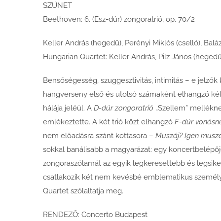
SZÜNET
Beethoven: 6. (Esz-dúr) zongoratrió, op. 70/2
Keller András (hegedű), Perényi Miklós (cselló), Balá
Hungarian Quartet: Keller András, Pilz János (hegedű
Bensőségesség, szuggesztivitás, intimitás – e jelz
hangverseny első és utolsó számaként elhangzó két z
hálája jeléül. A
D-dúr zongoratrió
„Szellem” melléknev
emlékeztette. A két trió közt elhangzó
F-dúr vonósn
nem előadásra szánt kottasora –
Muszáj? Igen muszá
sokkal banálisabb a magyarázat: egy koncertbelépőjegy
zongoraszólamát az egyik legkeresettebb és legsike
csatlakozik két nem kevésbé emblematikus személyis
Quartet szólaltatja meg.
RENDEZŐ: Concerto Budapest