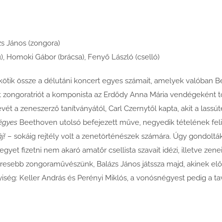
zs János (zongora)
), Homoki Gábor (brácsa), Fenyő László (cselló)
ők kötik össze a délutáni koncert egyes számait, amelyek valóba
ongoratriót a komponista az Erdődy Anna Mária vendégeként töltö
ét a zeneszerző tanítványától, Carl Czernytől kapta, akit a lass
égyes
Beethoven utolsó befejezett műve, negyedik tételének fel
j!
– sokáig rejtély volt a zenetörténészek számára. Úgy gondolták,
et fizetni nem akaró amatőr csellista szavait idézi, illetve zenei
resebb zongoraművészünk, Balázs János játssza majd, akinek előa
ég: Keller András és Perényi Miklós, a vonósnégyest pedig a tava