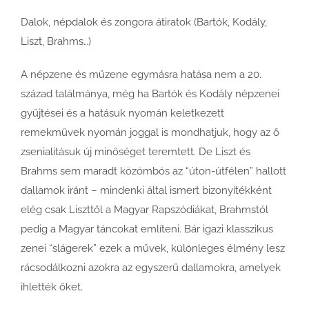
Dalok, népdalok és zongora átiratok (Bartók, Kodály,
Liszt, Brahms…)
A népzene és műzene egymásra hatása nem a 20.
század találmánya, még ha Bartók és Kodály népzenei
gyűjtései és a hatásuk nyomán keletkezett
remekművek nyomán joggal is mondhatjuk, hogy az ő
zsenialitásuk új minőséget teremtett. De Liszt és
Brahms sem maradt közömbös az “úton-útfélen” hallott
dallamok iránt – mindenki által ismert bizonyítékként
elég csak Liszttől a Magyar Rapszódiákat, Brahmstól
pedig a Magyar táncokat említeni. Bár igazi klasszikus
zenei “slágerek” ezek a művek, különleges élmény lesz
rácsodálkozni azokra az egyszerű dallamokra, amelyek
ihlették őket.