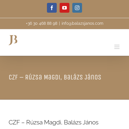
Skip
Facebook
YouTube
Instagram
to
content
+36 30 468 88 98
|
info@balazsjanos.com
CZF – Rúzsa Magdi, Balázs János
CZF – Rúzsa Magdi, Balázs János