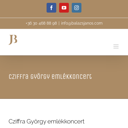
Skip
Facebook
YouTube
Instagram
to
content
+36 30 468 88 98
|
info@balazsjanos.com
Cziffra György emlékkoncert
Cziffra György emlékkoncert