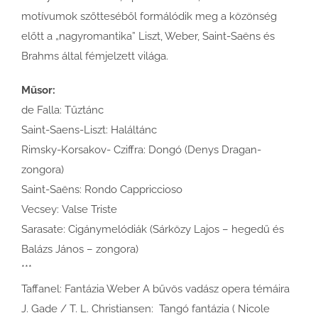
motívumok szőtteséből formálódik meg a közönség
előtt a „nagyromantika” Liszt, Weber, Saint-Saëns és
Brahms által fémjelzett világa.
Műsor:
de Falla: Tűztánc
Saint-Saens-Liszt: Haláltánc
Rimsky-Korsakov- Cziffra: Dongó (Denys Dragan-
zongora)
Saint-Saëns: Rondo Cappriccioso
Vecsey: Valse Triste
Sarasate: Cigánymelódiák (Sárközy Lajos – hegedű és
Balázs János – zongora)
***
Taffanel: Fantázia Weber A bűvös vadász opera témáira
J. Gade / T. L. Christiansen: Tangó fantázia ( Nicole