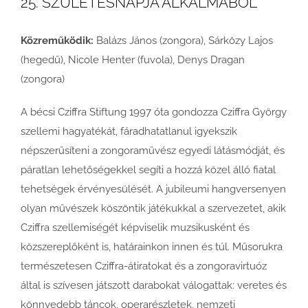
25. SZÜLETÉSNAPJA ALKALMÁBÓL
Közreműködik:
Balázs János (zongora), Sárközy Lajos
(hegedű), Nicole Henter (fuvola), Denys Dragan
(zongora)
A bécsi Cziffra Stiftung 1997 óta gondozza Cziffra György
szellemi hagyatékát, fáradhatatlanul igyekszik
népszerűsíteni a zongoraművész egyedi látásmódját, és
páratlan lehetőségekkel segíti a hozzá közel álló fiatal
tehetségek érvényesülését. A jubileumi hangversenyen
olyan művészek köszöntik játékukkal a szervezetet, akik
Cziffra szellemiségét képviselik muzsikusként és
közszereplőként is, határainkon innen és túl. Műsorukra
természetesen Cziffra-átiratokat és a zongoravirtuóz
által is szívesen játszott darabokat válogattak: veretes és
könnyedebb táncok, operarészletek, nemzeti