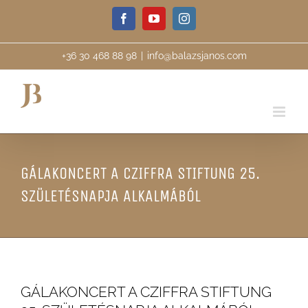
Skip
Facebook
YouTube
Instagram
to
content
+36 30 468 88 98
|
info@balazsjanos.com
GÁLAKONCERT A CZIFFRA STIFTUNG 25.
SZÜLETÉSNAPJA ALKALMÁBÓL
GÁLAKONCERT A CZIFFRA STIFTUNG