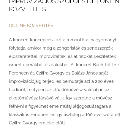
IMPROVIZÁCIÓS SZÓLÓESTJE | ONLINE
KÖZVETÍTÉS
ONLINE KÖZVETÍTÉS
A koncert koncepciója azt a romantikus hagyományt
folytatja, amikor még a zongoristák és zeneszerzők
előszeretettel improvizáltak, és átiratokat készítettek
ismert operákból és dalokból. A koncert Bach-tól Liszt
Ferencen át, Cziffra György és Balázs János saját
improvizációjáig terjed, és bemutatja azt a 200 éves
tradíciót, melyben az előadóművész valójában az
alkotóművész társává válik. Így szeretné a művész
felhívni a figyelmet eme műfaj létjogosultságára a
klasszikus zenében, és így tiszteleg a 100 éve született
Cziffra György emléke előtt.