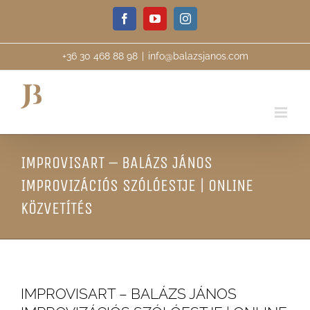
Skip
Facebook
YouTube
Instagram
to
content
+36 30 468 88 98
|
info@balazsjanos.com
IMPROVISART – BALÁZS JÁNOS
IMPROVIZÁCIÓS SZÓLÓESTJE | ONLINE
KÖZVETÍTÉS
IMPROVISART – BALÁZS JÁNOS