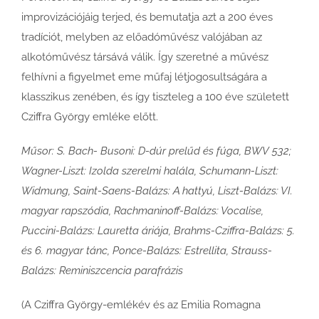
improvizációjáig terjed, és bemutatja azt a 200 éves
tradíciót, melyben az előadóművész valójában az
alkotóművész társává válik. Így szeretné a művész
felhívni a figyelmet eme műfaj létjogosultságára a
klasszikus zenében, és így tiszteleg a 100 éve született
Cziffra György emléke előtt.
Műsor: S. Bach- Busoni: D-dúr prelűd és fúga, BWV 532;
Wagner-Liszt: Izolda szerelmi halála, Schumann-Liszt:
Widmung,
Saint-Saens-Balázs: A hattyú, Liszt-Balázs: VI.
magyar rapszódia, Rachmaninoff-Balázs: Vocalise,
Puccini-Balázs: Lauretta áriája, Brahms-Cziffra-Balázs: 5.
és 6. magyar tánc, Ponce-Balázs: Estrellita,
Strauss-
Balázs: Reminiszcencia parafrázis
(A Cziffra
György-emlékév
és az Emilia Romagna