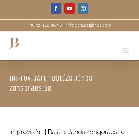
Skip
Facebook
YouTube
Instagram
to
content
+36 30 468 88 98
|
info@balazsjanos.com
ImprovisArt | Balázs János
zongoraestje
ImprovisArt | Balázs János zongoraestje