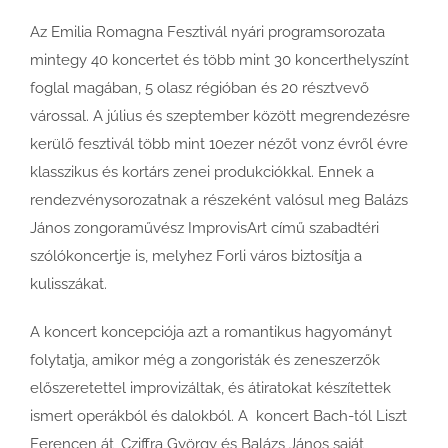
Az Emilia Romagna Fesztivál nyári programsorozata
mintegy 40 koncertet és több mint 30 koncerthelyszínt
foglal magában, 5 olasz régióban és 20 résztvevő
várossal. A július és szeptember között megrendezésre
kerülő fesztivál több mint 10ezer nézőt vonz évről évre
klasszikus és kortárs zenei produkciókkal. Ennek a
rendezvénysorozatnak a részeként valósul meg Balázs
János zongoraművész ImprovisArt című szabadtéri
szólókoncertje is, melyhez Forli város biztosítja a
kulisszákat.
A koncert koncepciója azt a romantikus hagyományt
folytatja, amikor még a zongoristák és zeneszerzők
előszeretettel improvizáltak, és átiratokat készítettek
ismert operákból és dalokból. A koncert Bach-tól Liszt
Ferencen át, Cziffra György és Balázs János saját