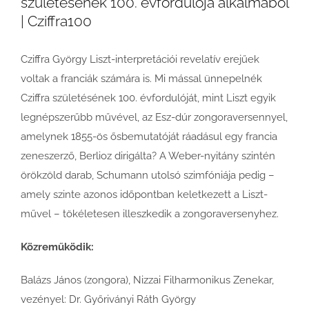
születésének 100. évfordulója alkalmából
| Cziffra100
Cziffra György Liszt-interpretációi revelatív erejűek
voltak a franciák számára is. Mi mással ünnepelnék
Cziffra születésének 100. évfordulóját, mint Liszt egyik
legnépszerűbb művével, az Esz-dúr zongoraversennyel,
amelynek 1855-ös ősbemutatóját ráadásul egy francia
zeneszerző, Berlioz dirigálta? A Weber-nyitány szintén
örökzöld darab, Schumann utolsó szimfóniája pedig –
amely szinte azonos időpontban keletkezett a Liszt-
művel – tökéletesen illeszkedik a zongoraversenyhez.
Közreműködik:
Balázs János (zongora), Nizzai Filharmonikus Zenekar,
vezényel: Dr. Győriványi Ráth György