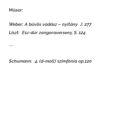
Műsor:
Weber: A bűvös vadász – nyitány J. 277
Liszt: Esz-dúr zongoraverseny, S. 124
***
Schumann: 4. (d-moll) szimfónia op.120