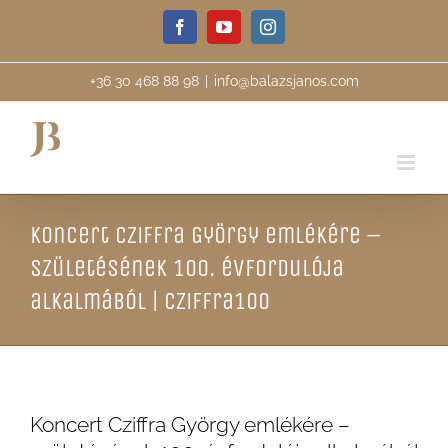
Skip
Facebook
YouTube
Instagram
to
content
+36 30 468 88 98
|
info@balazsjanos.com
Koncert Cziffra György emlékére –
születésének 100. évfordulója
alkalmából | Cziffra100
Koncert Cziffra György emlékére –