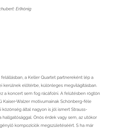
chubert: Erlkönig
elállásban, a Keller Quartet partnereként lép a
ei kerülnek előtérbe, különleges megvilágításban.
z a koncert sem fog rácáfolni. A felütésben rögtön
zerű Kaiser-Walzer motívumainak Schönberg-féle
 közönség által nagyon is jól ismert Strauss-
 hallgatósággal. Önös érdek vagy sem, az utókor
 igénylő kompozíciók megszületéséért. S ha már