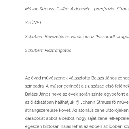
Műsor: Strauss–Cziffra: A denevér – parafrázis, Strau
SZÜNET
Schubert: Bevezetés és variációk az “Elszáradt virág
Schubert: Pisztrángötös
Az évad művészének választotta Balázs János zongor
színpadra. A műsor gerincét a 19. század első felén
Balázs János neve az évek során szinte egybeforrt a
az ő átiratában hallhatjuk ifj. Johann Strauss fő m
áthangszerelése követ. Az atonális zene úttörőjeként
darabokat abból a célból, hogy saját zenei elképz
egészen biztosan hálás lehet az ebben az időben sz