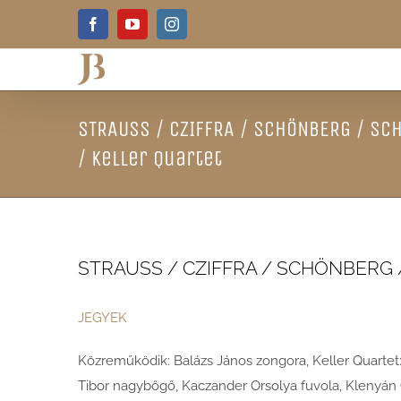
Skip
Facebook
YouTube
Instagram
to
content
STRAUSS / CZIFFRA / SCHÖNBERG / SCH
/ Keller Quartet
STRAUSS / CZIFFRA / SCHÖNBERG / S
JEGYEK
Közreműködik: Balázs János zongora, Keller Quartet: 
Tibor nagybőgő, Kaczander Orsolya fuvola, Klenyán 