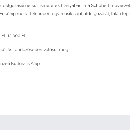
z ő átdolgozásai nélkül, ismeretek hiányában, ma Schubert művész
 Erlkönig mellett Schubert egy másik saját átdolgozását, talán le
 Ft, 12.000 Ft
ál közös rendezésében valósul meg
zeti Kulturális Alap