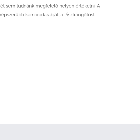
etét sem tudnánk megfelelő helyen értékelni. A
gnépszerűbb kamaradarabját, a Pisztrángötöst