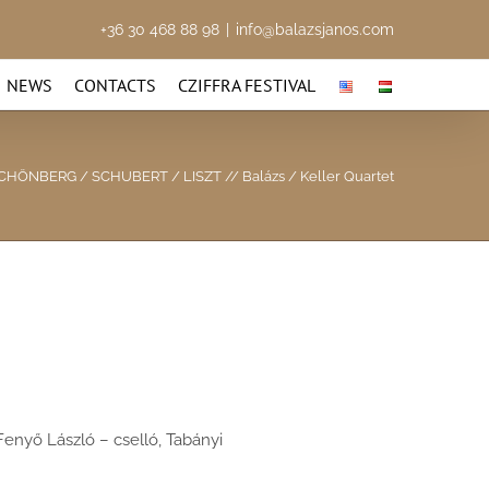
+36 30 468 88 98
|
info@balazsjanos.com
NEWS
CONTACTS
CZIFFRA FESTIVAL
HÖNBERG / SCHUBERT / LISZT // Balázs / Keller Quartet
Fenyő László – cselló, Tabányi