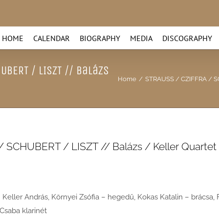
HOME
CALENDAR
BIOGRAPHY
MEDIA
DISCOGRAPHY
UBERT / LISZT // Balázs
Home
/
STRAUSS / CZIFFRA / SC
CHUBERT / LISZT // Balázs / Keller Quartet
Keller András, Környei Zsófia – hegedű, Kokas Katalin – brácsa, 
Csaba klarinét