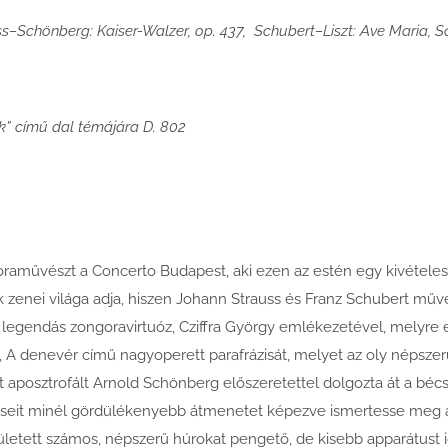
ss–Schönberg: Kaiser-Walzer, op. 437, Schubert–Liszt: Ave Maria, S
ok” című dal témájára D. 802
aművészt a Concerto Budapest, aki ezen az estén egy kivételes f
ek zenei világa adja, hiszen Johann Strauss és Franz Schubert műv
 legendás zongoravirtuóz, Cziffra György emlékezetével, melyre e
űve, A denevér című nagyoperett parafrázisát, melyet az oly néps
 aposztrofált Arnold Schönberg előszeretettel dolgozta át a bécsi
eléseit minél gördülékenyebb átmenetet képezve ismertesse meg a
ületett számos, népszerű húrokat pengető, de kisebb apparátust