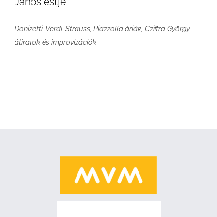
János estje
Donizetti, Verdi, Strauss, Piazzolla áriák, Cziffra György
átiratok és improvizációk