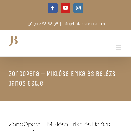
Skip
Facebook
YouTube
Instagram
to
content
+36 30 468 88 98
|
info@balazsjanos.com
ZongOpera – Miklósa Erika és Balázs
János estje
ZongOpera – Miklósa Erika és Balázs