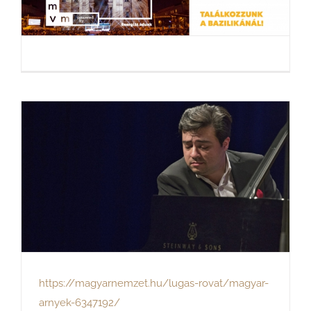
https://magyarnemzet.hu/lugas-rovat/magyar-
arnyek-6347192/