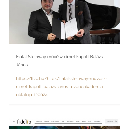
Fiatal Steinway művész címet kapott Balázs
János
https://lfze.hu/hirek/fiatal-steinway-muvesz-
cimet-kapott-balazs-janos-a-zeneakademia-
oktatoja-120024