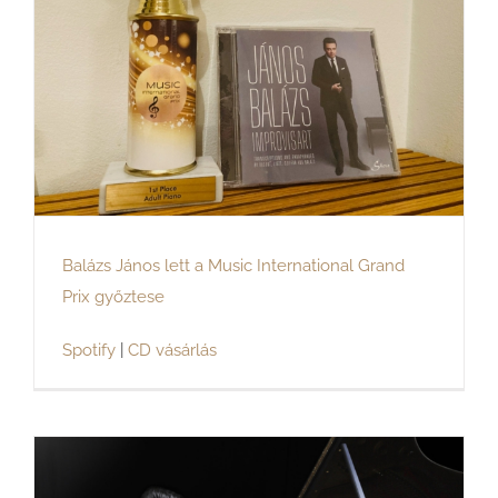
Balázs János lett a Music International Grand
Prix győztese
Spotify
|
CD vásárlás