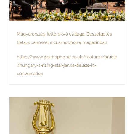
Magyarország feltörekvő csillaga: Beszélgetés
Balázs Jánossal a Gramophone magazinban
https://www.gramophone.co.uk/features/article
/hungary-s-rising-star-janos-balazs-in-
conversation