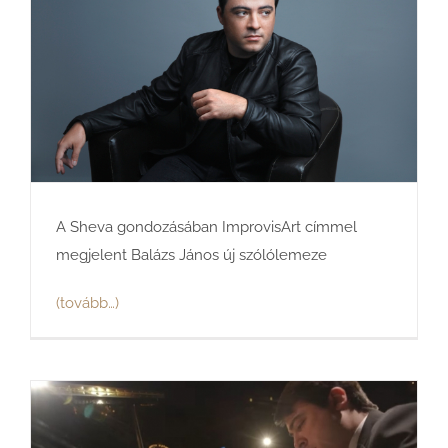
A Sheva gondozásában ImprovisArt címmel
megjelent Balázs János új szólólemeze
(tovább…)