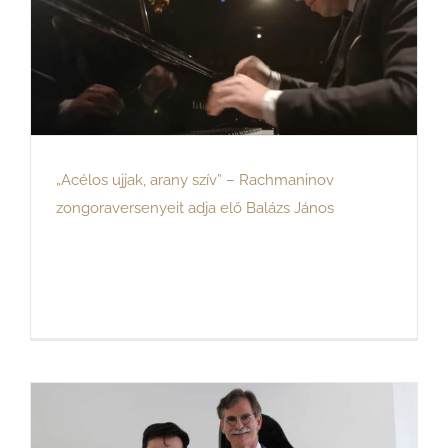
„Acélos ujjak, arany szív” – Rachmaninov
zongoraversenyeit adja elő Balázs János