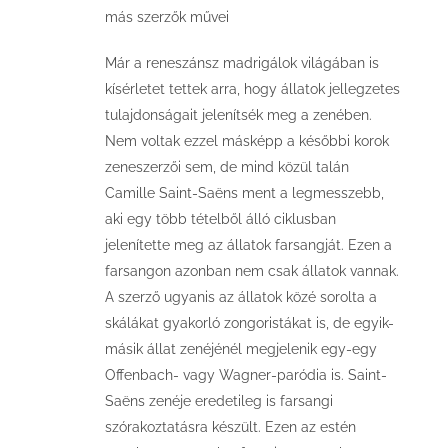
más szerzők művei
Már a reneszánsz madrigálok világában is
kísérletet tettek arra, hogy állatok jellegzetes
tulajdonságait jelenítsék meg a zenében.
Nem voltak ezzel másképp a későbbi korok
zeneszerzői sem, de mind közül talán
Camille Saint-Saëns ment a legmesszebb,
aki egy több tételből álló ciklusban
jelenítette meg az állatok farsangját. Ezen a
farsangon azonban nem csak állatok vannak.
A szerző ugyanis az állatok közé sorolta a
skálákat gyakorló zongoristákat is, de egyik-
másik állat zenéjénél megjelenik egy-egy
Offenbach- vagy Wagner-paródia is. Saint-
Saëns zenéje eredetileg is farsangi
szórakoztatásra készült. Ezen az estén