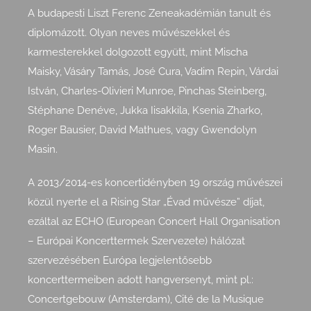
A budapesti Liszt Ferenc Zeneakadémián tanult és
diplomázott. Olyan neves művészekkel és
karmesterekkel dolgozott együtt, mint Mischa
Maisky, Vásáry Tamás, José Cura, Vadim Repin, Várdai
István, Charles-Olivieri Munroe, Pinchas Steinberg,
Stéphane Denéve, Jukka Iisakkila, Ksenia Zharko,
Roger Bausier, David Mathues, vagy Gwendolyn
Masin.
A 2013/2014-es koncertidényben 19 ország művészei
közül nyerte el a Rising Star „Évad művésze” díjat,
ezáltal az ECHO (European Concert Hall Organisation
– Európai Koncerttermek Szervezete) hálózat
szervezésében Európa legjelentősebb
koncerttermeiben adott hangversenyt, mint pl.:
Concertgebouw (Amsterdam), Cité de la Musique