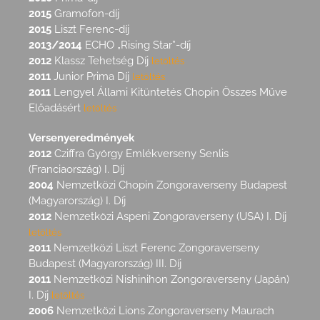
2015
Gramofon-díj
2015
Liszt Ferenc-díj
2013/2014
ECHO „Rising Star”-díj
2012
Klassz Tehetség Díj
letöltés
2011
Junior Prima Díj
letöltés
2011
Lengyel Állami Kitüntetés Chopin Összes Műve
Előadásért
letöltés
Versenyeredmények
2012
Cziffra György Emlékverseny Senlis
(Franciaország) I. Díj
2004
Nemzetközi Chopin Zongoraverseny Budapest
(Magyarország) I. Díj
2012
Nemzetközi Aspeni Zongoraverseny (USA) I. Díj
letöltés
2011
Nemzetközi Liszt Ferenc Zongoraverseny
Budapest (Magyarország) III. Díj
2011
Nemzetközi Nishinihon Zongoraverseny (Japán)
I. Díj
letöltés
2006
Nemzetközi Lions Zongoraverseny Maurach