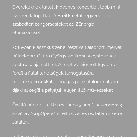
Gyerekeknek tartott ingyenes koncertjeit több mint
tízezren látogatták. A Bazilika előtt egyedülálló
szabadtéri zongoraesteket ad ZEnergia
elnevezéssel.
2016-ban klasszikus zenei fesztivált alapított, melyet
példaképe, Cziffra György szellemi hagyatékának
ápolására ajánlott fel. A fesztivál kiemelt figyelmet
fordít a fiatal tehetségek támogatására,
mesterkurzusokkal és magas pénzjutalommal járó
díjakkal segíti a pályájuk elején álló művészeket.
Önálló bérletei, a „Balázs János 3 arca”, „A Zongora 3
arca”, a „ZongOpera” is teltházzal és osztatlan sikerrel
zárultak.
Virtuóz játéka, magas szintű zongoratechnikája mély