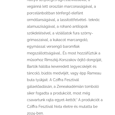
vegánná lett oroszlán marconaságával, a
porcelánboltban ténfergő elefánt
ormótlanságával, a lassítottfelvétel- teknőc
alamusziságával, a rohanó antilopok
szökdelésével, a víziállatok fura szörny-
grimaszaival, a kukacot marcangoló,
egymással versengő baromfiak
megszállottságával… És most hozzáfűztük a
műsorhoz Rimszkij-Korszakov őrjítő dongóját,
Bartók hálóba keveredett legyecskéjét és
táncoló, büdös medvéjét, vagy épp Rameau
buta tyúkjait. A Cziffra Fesztivál
gálaelőadásán, a Zeneakadémián tomboló
siker fogadta a produkciót, most még
csavartunk rajta egyet-kettőt.” A produkciót a
Cziffra Fesztivál hívta életre és mutatta be
2024-ben.