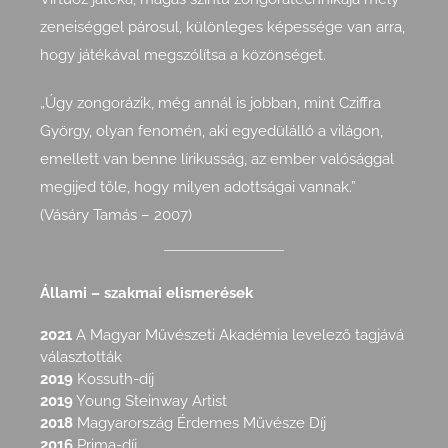
zeneiséggel párosul, különleges képessége van arra,
hogy játékával megszólítsa a közönséget.
„Úgy zongorázik, még annál is jobban, mint Cziffra
György, olyan fenomén, aki egyedülálló a világon,
emellett van benne lírikusság, az ember valósággal
megijed tőle, hogy milyen adottságai vannak.”
(Vásáry Tamás – 2007)
Állami – szakmai elismerések
2021
A Magyar Művészeti Akadémia levelező tagjává
választották
2019
Kossuth-díj
2019
Young Steinway Artist
2018
Magyarország Érdemes Művésze Díj
2016
Prima-díj