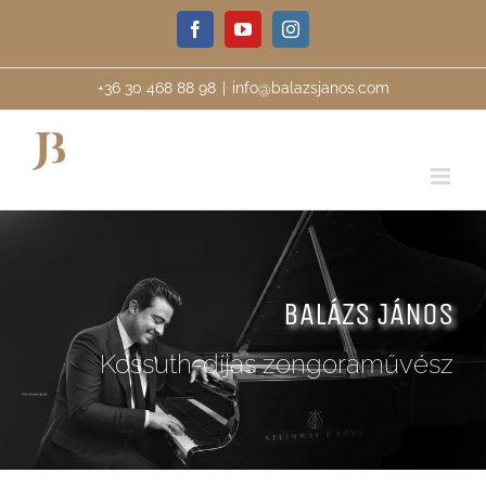
Kihagyás
Facebook
YouTube
Instagram
+36 30 468 88 98
|
info@balazsjanos.com
BALÁZS JÁNOS
Kossuth-díjas zongoraművész