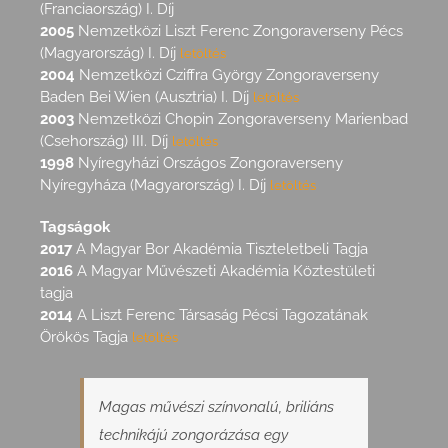
(Franciaország) I. Díj
2005
Nemzetközi Liszt Ferenc Zongoraverseny Pécs
(Magyarország) I. Díj
letöltés
2004
Nemzetközi Cziffra György Zongoraverseny
Baden Bei Wien (Ausztria) I. Díj
letöltés
2003
Nemzetközi Chopin Zongoraverseny Marienbad
(Csehország) III. Díj
letöltés
1998
Nyíregyházi Országos Zongoraverseny
Nyíregyháza (Magyarország) I. Díj
letöltés
Tagságok
2017
A Magyar Bor Akadémia Tiszteletbeli Tagja
2016
A Magyar Művészeti Akadémia Köztestületi
tagja
2014
A Liszt Ferenc Társaság Pécsi Tagozatának
Örökös Tagja
letöltés
Magas művészi színvonalú, briliáns
technikájú zongorázása egy