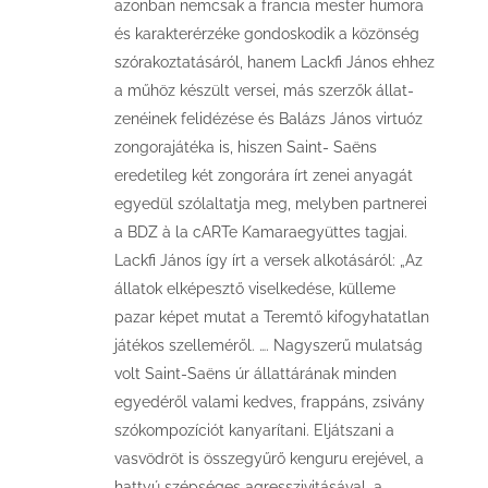
azonban nemcsak a francia mester humora
és karakterérzéke gondoskodik a közönség
szórakoztatásáról, hanem Lackfi János ehhez
a műhöz készült versei, más szerzők állat-
zenéinek felidézése és Balázs János virtuóz
zongorajátéka is, hiszen Saint- Saëns
eredetileg két zongorára írt zenei anyagát
egyedül szólaltatja meg, melyben partnerei
a BDZ à la cARTe Kamaraegyüttes tagjai.
Lackfi János így írt a versek alkotásáról: „Az
állatok elképesztő viselkedése, külleme
pazar képet mutat a Teremtő kifogyhatatlan
játékos szelleméről. …. Nagyszerű mulatság
volt Saint-Saëns úr állattárának minden
egyedéről valami kedves, frappáns, zsivány
szókompozíciót kanyarítani. Eljátszani a
vasvödröt is összegyűrő kenguru erejével, a
hattyú szépséges agresszivitásával, a