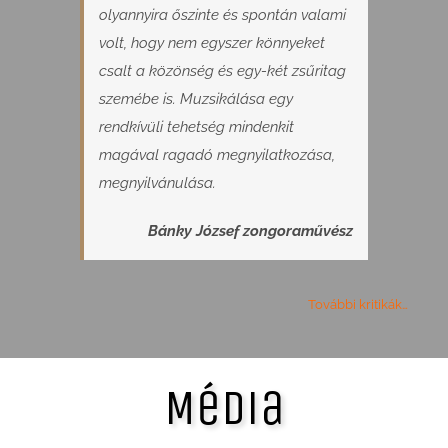
olyannyira őszinte és spontán valami
volt, hogy nem egyszer könnyeket
csalt a közönség és egy-két zsűritag
szemébe is. Muzsikálása egy
rendkívüli tehetség mindenkit
magával ragadó megnyilatkozása,
megnyilvánulása.
Bánky József zongoraművész
További kritikák…
Média