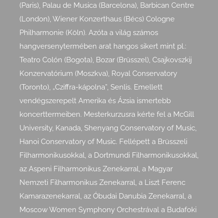
(Paris), Palau de Musica (Barcelona), Barbican Centre
(London), Wiener Konzerthaus (Bécs) Cologne
Philharmonie (Köln). Azóta a világ számos
hangversenytermében arat hangos sikert mint pl.:
Teatro Colón (Bogota), Bozar (Brüsszel), Csajkovszkij
Konzervatórium (Moszkva), Royal Conservatory
(Toronto), „Cziffra-kápolna”, Senlis. Emellett
vendégszerepelt Amerika és Ázsia ismertebb
koncerttermeiben. Mesterkurzusra kérte fel a McGill
University, Kanada, Shenyang Conservatory of Music,
Hanoi Conservatory of Music. Fellépett a Brüsszeli
Filharmonikusokkal, a Dortmundi Filharmonikusokkal,
az Aspeni Filharmonikus Zenekarral, a Magyar
Nemzeti Filharmonikus Zenekarral, a Liszt Ferenc
Kamarazenekarral, az Óbudai Danubia Zenekarral, a
Moscow Women Symphony Orchestrával a Budafoki