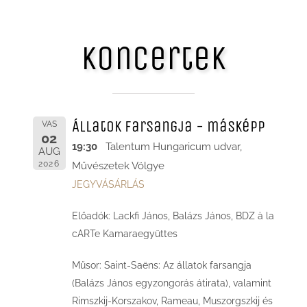
Koncertek
Állatok farsangja - másképp
VAS
02
19:30
Talentum Hungaricum udvar,
AUG
2026
Művészetek Völgye
JEGYVÁSÁRLÁS
Előadók: Lackfi János, Balázs János, BDZ à la
cARTe Kamaraegyüttes
Műsor: Saint-Saëns: Az állatok farsangja
(Balázs János egyzongorás átirata), valamint
Rimszkij-Korszakov, Rameau, Muszorgszkij és