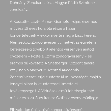
Dohnányi Zenekarral és a Magyar Rádió Szimfonikus
zenekarával.
A Kossuth-, Liszt-, Prima-, Gramofon-díjas Érdemes
művész 16 éves kora óta része a hazai
koncertéletnek – ekkor nyerte meg a Liszt Ferenc
Nemzetközi Zongoraversenyt, melyet az egyetem
befejezéséig további 5 jelentős versenyen aratott
győzelem – közte a Cziffra zongoraverseny – és
számos díj követett. A Snétberger Központ tanára.
2017-ben a Magyar Művészeti Akadémia
Zeneművészeti-díjjal tüntette ki munkásságát, majd a
lengyel állam is kitüntetéssel ismerte el
tevékenység
eit. A Virtuózok című te
hetségkutató
műsor és a 2018-as francia Cziffra verseny zsűritagja.
Elhivatottan építi a jövő koncertközönségét: